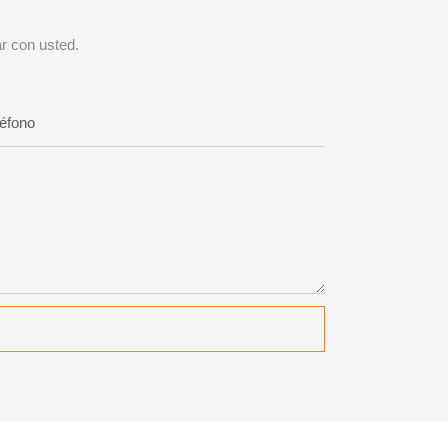
r con usted.
léfono