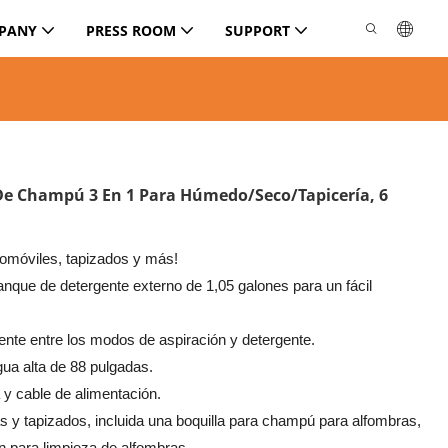
PANY
PRESS ROOM
SUPPORT
e Champú 3 En 1 Para Húmedo/seco/tapicería, 6
utomóviles, tapizados y más!
nque de detergente externo de 1,05 galones para un fácil
nte entre los modos de aspiración y detergente.
ua alta de 88 pulgadas.
y cable de alimentación.
s y tapizados, incluida una boquilla para champú para alfombras,
n para limpieza de alfombras.