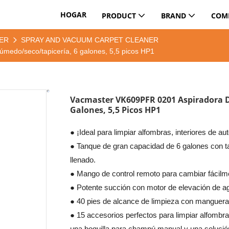
HOGAR
PRODUCT
BRAND
COM
ER
SPRAY AND VACUUM CARPET CLEANER
edo/seco/tapicería, 6 galones, 5,5 picos HP1
Vacmaster VK609PFR 0201 Aspiradora D
Galones, 5,5 Picos HP1
● ¡Ideal para limpiar alfombras, interiores de a
● Tanque de gran capacidad de 6 galones con ta
llenado.
● Mango de control remoto para cambiar fácilme
● Potente succión con motor de elevación de ag
● 40 pies de alcance de limpieza con manguera 
● 15 accesorios perfectos para limpiar alfombra
una boquilla para champú manual y una solució