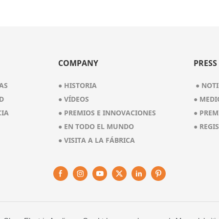
Montaje En Pared – VWMB508 
COMPANY
PRESS
AS
● HISTORIA
●
NOTI
D
●
VÍDEOS
●
MEDI
CIA
●
PREMIOS E INNOVACIONES
●
PREM
●
EN TODO EL MUNDO
●
REGI
●
VISITA A LA FÁBRICA