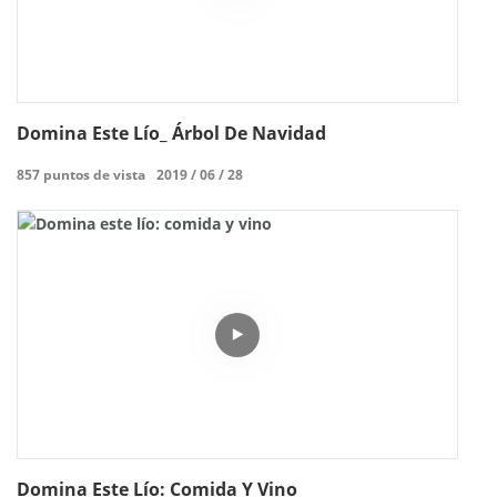
Domina Este Lío_ Árbol De Navidad
857
puntos de vista
2019
06
28
Domina Este Lío: Comida Y Vino