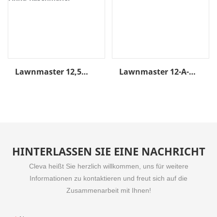
Lawnmaster 12,5
Lawnmaster 12-A-
Ampere Motor, 19
Motor, 2-Gang-Hand-
Zoll ME1018X
Laubbläser-
Wiederaufladbar,
Staubsauger
Bester Akku-
Rasenmäher
HINTERLASSEN SIE EINE NACHRICHT
Cleva heißt Sie herzlich willkommen, uns für weitere
Informationen zu kontaktieren und freut sich auf die
Zusammenarbeit mit Ihnen!